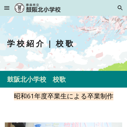
Skip to main content
Skip to navigation
学 校 紹 介
|
校 歌
鼓阪北小学校 校歌
昭和61年度卒業生による卒業制作