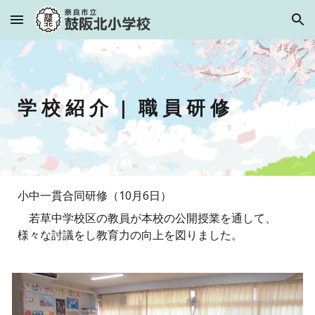
Skip to main content
Skip to navigation
学 校 紹 介
| 職 員 研 修
小中一貫合同研修（10月6日）
若草中学校区の教員が本校の公開授業を通して、
様々な討議をし教育力の向上を図りました。